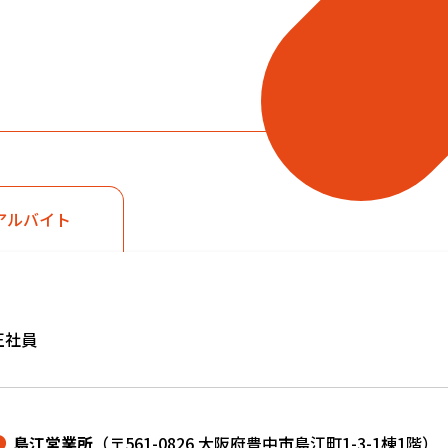
アルバイト
正社員
島江営業所
（〒561-0826 大阪府豊中市島江町1-3-1棟1階）